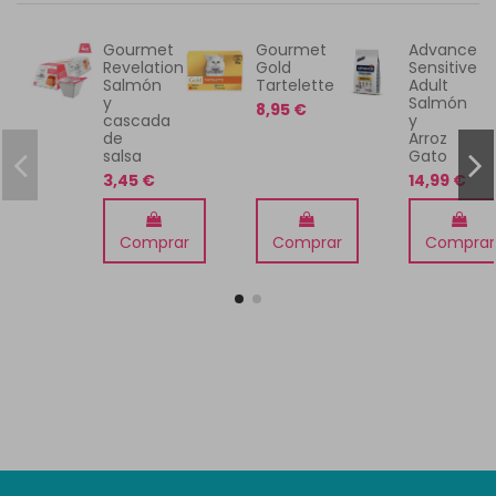
Gourmet
Gourmet
Advance
Revelation
Gold
Sensitive
Salmón
Tartelette
Adult
y
Salmón
8,95 €
cascada
y
de
Arroz
salsa
Gato
3,45 €
14,99 €
Comprar
Comprar
Comprar