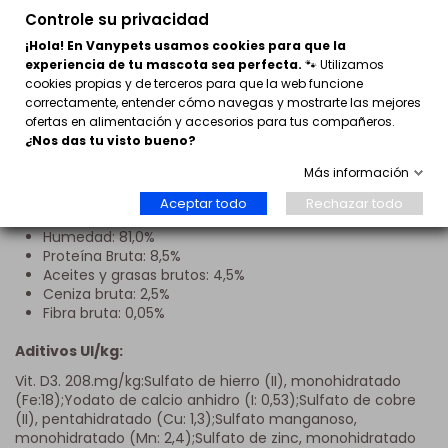
calidad y con
una cascada de deliciosa salsa para
Controle su privacidad
ofrecer a tu gato una exquisita experiencia culinaria
.
¡Hola! En Vanypets usamos cookies para que la
GOURMET™ REVELATIONS™, mousse con pollo. Un ritual
experiencia de tu mascota sea perfecta.
🐾 Utilizamos
culinario único.
cookies propias y de terceros para que la web funcione
Ingredientes:
correctamente, entender cómo navegas y mostrarte las mejores
ofertas en alimentación y accesorios para tus compañeros.
Carnes y Subproductos animales (46% de los cuales pollo
¿Nos das tu visto bueno?
4%), Subproductos de Origen vegetal, sustancias Minerales,
Azúcares
Más información
Componentes analíticos
Aceptar todo
Rechazar todo
Humedad: 81,0%
Proteína Bruta: 8,5%
Aceites y grasas brutos: 4,5%
Ceniza bruta: 2,5%
Fibra bruta: 0,05%
Aditivos UI/kg:
Vit. D3. 208.mg/kg:Sulfato de hierro (II), monohidratado
(Fe:18);Yodato de calcio anhidro (I: 0,53);Sulfato de cobre
(II), pentahidratado (Cu: 1,3);Sulfato manganoso,
monohidratado (Mn: 2,4);Sulfato de zinc, monohidratado