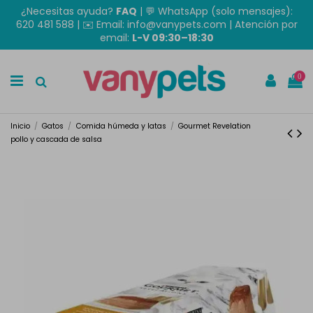
¿Necesitas ayuda?
FAQ
|
💬 WhatsApp (solo mensajes):
620 481 588
| ✉️
Email: info@vanypets.com
| Atención por
email:
L-V 09:30–18:30
0
Inicio
Gatos
Comida húmeda y latas
Gourmet Revelation
pollo y cascada de salsa