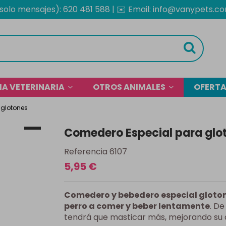
solo mensajes): 620 481 588
| ✉️
Email: info@vanypets.c
OFERT
A VETERINARIA
OTROS ANIMALES
 glotones
Comedero Especial para glo
Referencia
6107
5,95 €
Comedero y bebedero especial gloto
perro a comer y beber lentamente
. De
tendrá que masticar más, mejorando su d