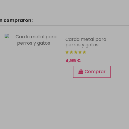
én compraron:
Carda metal para
perros y gatos
4,95 €
Comprar