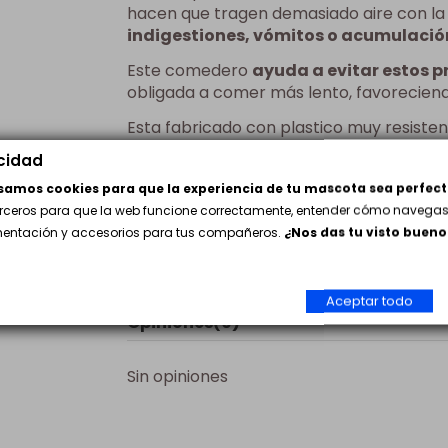
hacen que tragen demasiado aire con la 
indigestiones, vómitos o acumulació
Este comedero
ayuda a evitar estos 
obligada a comer más lento, favoreciendo
Esta fabricado con plastico muy resiste
en la base.
acidad
Medidas:
usamos cookies para que la experiencia de tu mascota sea perfect
erceros para que la web funcione correctamente, entender cómo navegas 
23,5 x 6 cm
imentación y accesorios para tus compañeros.
¿Nos das tu visto bueno
Colores Surtidos
Aceptar todo
Opiniones
(0)
Sin opiniones