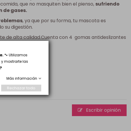
comida, que no masquiten bien el pienso,
sufriendo
n de gases.
problemas
, ya que por su forma, tu mascota es
 su digestión.
nte de alta calidad.Cuenta con 4 gomas antideslizantes
a.
🐾 Utilizamos
y mostrarte las
?
Más información
Rechazar todo
Escribir opinión