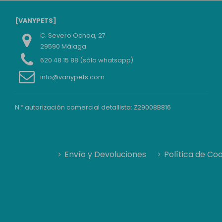
[VANYPETS]
C. Severo Ochoa, 27
29590 Málaga
620 48 15 88 (sólo whatsapp)
info@vanypets.com
N.º autorización comercial detallista: Z29008B816
Envío y Devoluciones
Política de Co