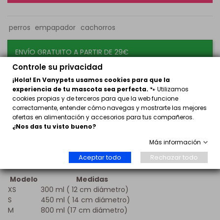
perros
empapador
cachorros
ENVÍO GRATUITO A PARTIR DE 29€
Controle su privacidad
prueba
¡Hola! En Vanypets usamos cookies para que la
experiencia de tu mascota sea perfecta.
🐾 Utilizamos
cookies propias y de terceros para que la web funcione
Comedero de acero inoxidable
con un hermoso motivo
correctamente, entender cómo navegas y mostrarte las mejores
de pata y hueso. En la base del cuenco, tiene un anillo de
ofertas en alimentación y accesorios para tus compañeros.
goma antideslizante extraíble que evita que el comedero
¿Nos das tu visto bueno?
se deslice mientras como nuestro perro o gato.
Más información
Muy fácil de lavar, apto para lavavajillas.
Aceptar todo
Rechazar todo
Medidas:
Modelo
Medidas
XS
300 ml ( 12 cm diámetro)
S
450 ml ( 14 cm diámetro)
M
800 ml (17 cm diámetro)