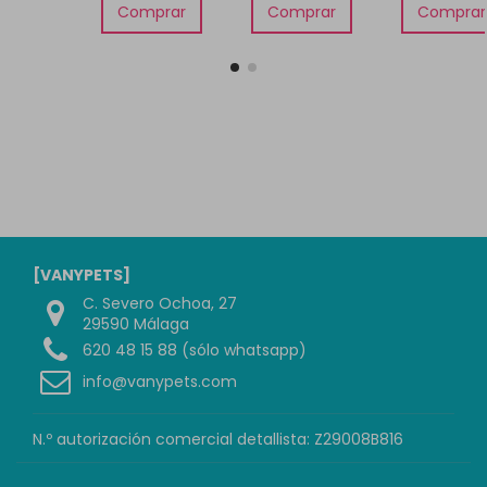
Comprar
Comprar
Comprar
[VANYPETS]
C. Severo Ochoa, 27
29590 Málaga
620 48 15 88 (sólo whatsapp)
info@vanypets.com
N.º autorización comercial detallista: Z29008B816