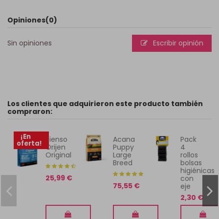
Opiniones
(0)
Sin opiniones
Escribir opinión
Los clientes que adquirieron este producto también
compraron:
¡En
Pienso
Acana
Pack
oferta!
Orijen
Puppy
4
Original
Large
rollos
Breed
bolsas
higiénicas
25,99 €
con
75,55 €
eje
2,30 €