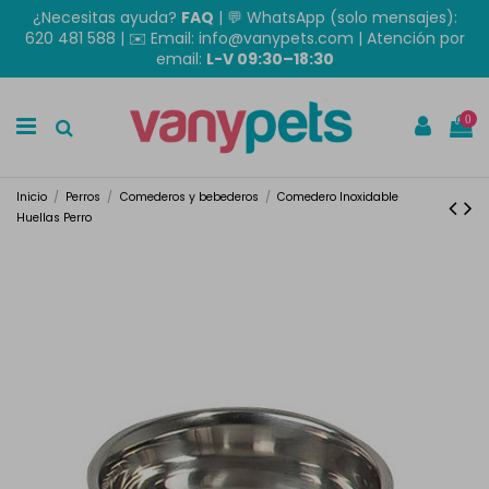
¿Necesitas ayuda?
FAQ
|
💬 WhatsApp (solo mensajes):
620 481 588
| ✉️
Email: info@vanypets.com
| Atención por
email:
L-V 09:30–18:30
0
Inicio
Perros
Comederos y bebederos
Comedero Inoxidable
Huellas Perro