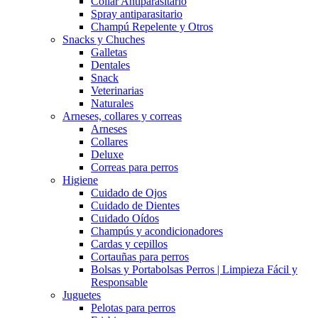
Collar Antiparasitario
Spray antiparasitario
Champú Repelente y Otros
Snacks y Chuches
Galletas
Dentales
Snack
Veterinarias
Naturales
Arneses, collares y correas
Arneses
Collares
Deluxe
Correas para perros
Higiene
Cuidado de Ojos
Cuidado de Dientes
Cuidado Oídos
Champús y acondicionadores
Cardas y cepillos
Cortauñas para perros
Bolsas y Portabolsas Perros | Limpieza Fácil y
Responsable
Juguetes
Pelotas para perros