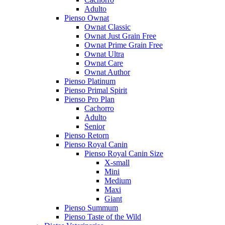
Adulto
Pienso Ownat
Ownat Classic
Ownat Just Grain Free
Ownat Prime Grain Free
Ownat Ultra
Ownat Care
Ownat Author
Pienso Platinum
Pienso Primal Spirit
Pienso Pro Plan
Cachorro
Adulto
Senior
Pienso Retorn
Pienso Royal Canin
Pienso Royal Canin Size
X-small
Mini
Medium
Maxi
Giant
Pienso Summum
Pienso Taste of the Wild