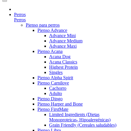
Perros
Perros
Pienso para perros
Pienso Advance
Advance Mini
Advance Medium
Advance Maxi
Pienso Acana
Acana Dog
Acana Classics
Highest Protein
Singles
Pienso Alpha Spirit
Pienso Carnilove
Cachorro
Adulto
Pienso Dingo
Pienso Harper and Bone
Pienso FirstMate
Limited Ingredients (Dietas
Monoproteicas- Hipoalergénicas)
Grain Friendly (Cereales saludables)
Pienso Libra