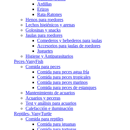
Ardillas
Erizos
Rata-Ratones
Henos para roedores
Lechos higiénicos y arenas
Golosinas y snacks
Jaulas para roedores
Comederos y bebederos para jaulas
Accesorios para jaulas de roedores
Juguetes
Higiene y Antiparasitarios
Peces-VanyFish
Comida para peces
Comida para peces agua fría
Comida para peces tropicales
Comida para peces marinos
Comida para peces de estanques
Mantenimiento de acuarios
Acuarios y peceras
Test y análisis para acuarios
Calefacción e iluminación
Reptiles- VanyTurtle
Comida para reptiles
Comida para iguanas
Comida para tortugas