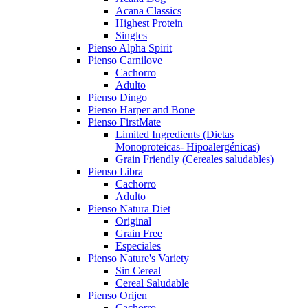
Acana Classics
Highest Protein
Singles
Pienso Alpha Spirit
Pienso Carnilove
Cachorro
Adulto
Pienso Dingo
Pienso Harper and Bone
Pienso FirstMate
Limited Ingredients (Dietas
Monoproteicas- Hipoalergénicas)
Grain Friendly (Cereales saludables)
Pienso Libra
Cachorro
Adulto
Pienso Natura Diet
Original
Grain Free
Especiales
Pienso Nature's Variety
Sin Cereal
Cereal Saludable
Pienso Orijen
Cachorro