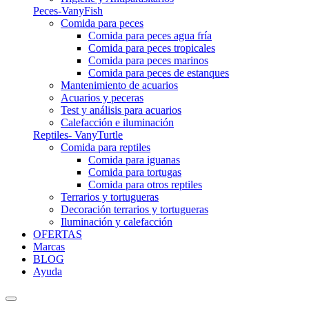
Peces-VanyFish
Comida para peces
Comida para peces agua fría
Comida para peces tropicales
Comida para peces marinos
Comida para peces de estanques
Mantenimiento de acuarios
Acuarios y peceras
Test y análisis para acuarios
Calefacción e iluminación
Reptiles- VanyTurtle
Comida para reptiles
Comida para iguanas
Comida para tortugas
Comida para otros reptiles
Terrarios y tortugueras
Decoración terrarios y tortugueras
Iluminación y calefacción
OFERTAS
Marcas
BLOG
Ayuda