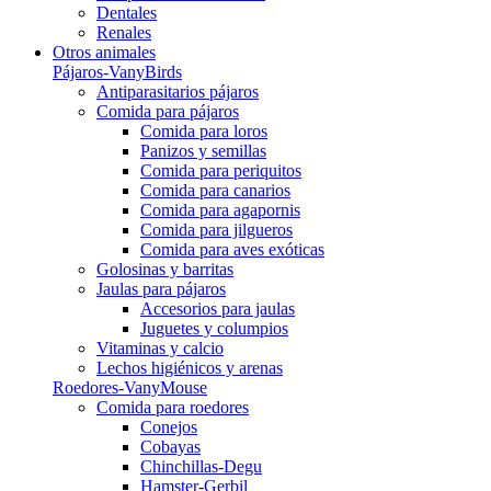
Dentales
Renales
Otros animales
Pájaros-VanyBirds
Antiparasitarios pájaros
Comida para pájaros
Comida para loros
Panizos y semillas
Comida para periquitos
Comida para canarios
Comida para agapornis
Comida para jilgueros
Comida para aves exóticas
Golosinas y barritas
Jaulas para pájaros
Accesorios para jaulas
Juguetes y columpios
Vitaminas y calcio
Lechos higiénicos y arenas
Roedores-VanyMouse
Comida para roedores
Conejos
Cobayas
Chinchillas-Degu
Hamster-Gerbil