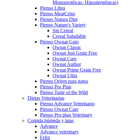
Monoprotéicas- Hipoalergénicas)
Pienso Libra
Pienso MeatCrisp
Pienso Natura Diet
Pienso Nature's Variety
Sin Cereal
Cereal Saludable
Pienso Ownat Gato
Ownat Classic
Ownat Just Grain Free
Ownat Care
Ownat Author
Ownat Prime Grain Free
Ownat Ultra
Pienso Orijen para gatos
Pienso Pro Plan
Pienso Taste of the Wild
Dietas Veterinarias
Pienso Advance Veterinario
Pienso Ownat Care
Pienso Pro plan Veterinary
Comida húmeda y latas
Advance
Advance veterinary
Felix