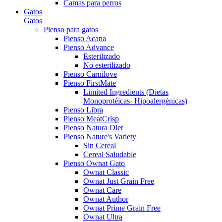
Camas para perros
Gatos
Gatos
Pienso para gatos
Pienso Acana
Pienso Advance
Esterilizado
No esterilizado
Pienso Carnilove
Pienso FirstMate
Limited Ingredients (Dietas
Monoprotéicas- Hipoalergénicas)
Pienso Libra
Pienso MeatCrisp
Pienso Natura Diet
Pienso Nature's Variety
Sin Cereal
Cereal Saludable
Pienso Ownat Gato
Ownat Classic
Ownat Just Grain Free
Ownat Care
Ownat Author
Ownat Prime Grain Free
Ownat Ultra