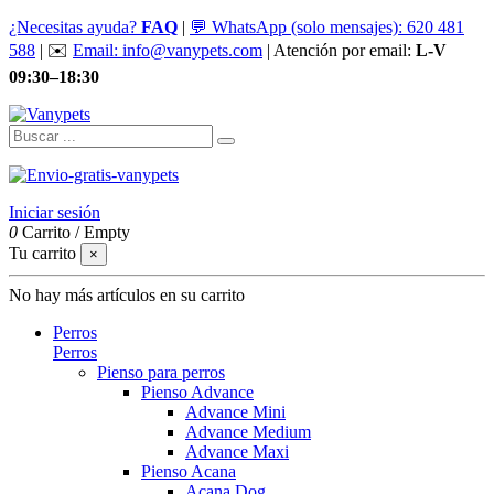
¿Necesitas ayuda?
FAQ
|
💬 WhatsApp (solo mensajes): 620 481
588
| ✉️
Email: info@vanypets.com
| Atención por email:
L-V
09:30–18:30
Iniciar sesión
0
Carrito
/
Empty
Tu carrito
×
No hay más artículos en su carrito
Perros
Perros
Pienso para perros
Pienso Advance
Advance Mini
Advance Medium
Advance Maxi
Pienso Acana
Acana Dog