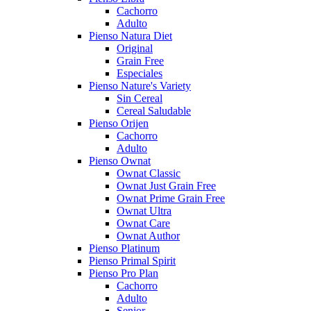
Cachorro
Adulto
Pienso Natura Diet
Original
Grain Free
Especiales
Pienso Nature's Variety
Sin Cereal
Cereal Saludable
Pienso Orijen
Cachorro
Adulto
Pienso Ownat
Ownat Classic
Ownat Just Grain Free
Ownat Prime Grain Free
Ownat Ultra
Ownat Care
Ownat Author
Pienso Platinum
Pienso Primal Spirit
Pienso Pro Plan
Cachorro
Adulto
Senior