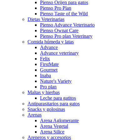
Pienso Orijen para gatos
Pienso Pro Plan
Pienso Taste of the Wild
Dietas Veterinarias
Pienso Advance Veterinario
Pienso Ownat Care
Pienso Pro plan Veterinary
Comida húmeda y latas
Advance
Advance veterinary
Felix
FirstMate
Gourmet
Inaba
Nature's Variety
Pro plan
Maltas y hierbas
Leche para gatitos
Antiparasitarios para gatos
Snacks y golosinas
Arenas
Arena Aglomerante
Arena Vegetal
Arena Silice
Areneros y accesorios