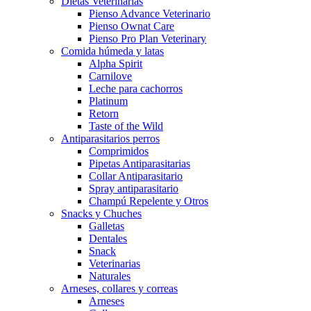
Dietas Veterinarias
Pienso Advance Veterinario
Pienso Ownat Care
Pienso Pro Plan Veterinary
Comida húmeda y latas
Alpha Spirit
Carnilove
Leche para cachorros
Platinum
Retorn
Taste of the Wild
Antiparasitarios perros
Comprimidos
Pipetas Antiparasitarias
Collar Antiparasitario
Spray antiparasitario
Champú Repelente y Otros
Snacks y Chuches
Galletas
Dentales
Snack
Veterinarias
Naturales
Arneses, collares y correas
Arneses