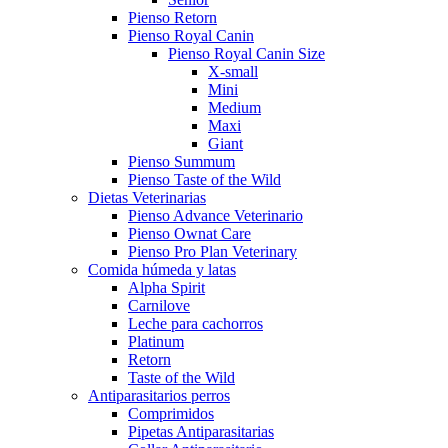
Pienso Retorn
Pienso Royal Canin
Pienso Royal Canin Size
X-small
Mini
Medium
Maxi
Giant
Pienso Summum
Pienso Taste of the Wild
Dietas Veterinarias
Pienso Advance Veterinario
Pienso Ownat Care
Pienso Pro Plan Veterinary
Comida húmeda y latas
Alpha Spirit
Carnilove
Leche para cachorros
Platinum
Retorn
Taste of the Wild
Antiparasitarios perros
Comprimidos
Pipetas Antiparasitarias