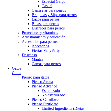
Especial Galgo
Casual
Camisetas para perros
Braguitas y Slips para perros
Lazos para perros
Botas para perros
Disfraces para perros
Protectores y vitaminas
Adiestramiento y educación
Accesorios para perros
Accesorios
Fiestas VanyParty
Descanso
Mantas
Camas para perros
Gatos
Gatos
Pienso para gatos
Pienso Acana
Pienso Advance
Esterilizado
No esterilizado
Pienso Carnilove
Pienso FirstMate
Limited Ingredients (Dietas