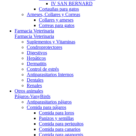
IV SAN BERNARD
Cortauñas para gatos
Arneses, Collares y Correas
Collares y arneses
Correas para gatos
Farmacia Veterinaria
Farmacia Veterinaria
Suplementos y Vitaminas
Condroprotectores
Digestivos
Hepáticos
Dermatitis
Control de estrés
Antiparasitarios Internos
Dentales
Renales
Otros animales
Pájaros-VanyBirds
Antiparasitarios pájaros
Comida para pájaros
Comida para loros
Panizos y semillas
Comida para periquitos
Comida para canarios
Comida para agapornis