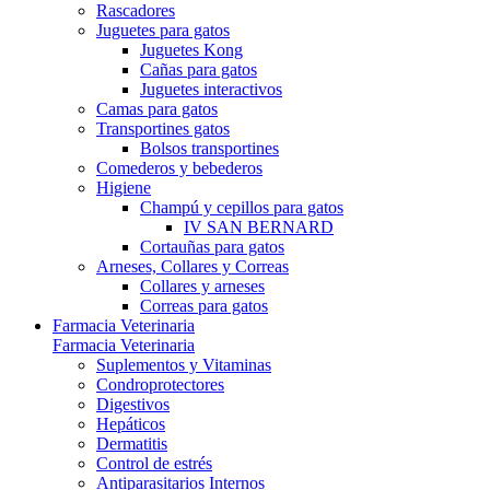
Rascadores
Juguetes para gatos
Juguetes Kong
Cañas para gatos
Juguetes interactivos
Camas para gatos
Transportines gatos
Bolsos transportines
Comederos y bebederos
Higiene
Champú y cepillos para gatos
IV SAN BERNARD
Cortauñas para gatos
Arneses, Collares y Correas
Collares y arneses
Correas para gatos
Farmacia Veterinaria
Farmacia Veterinaria
Suplementos y Vitaminas
Condroprotectores
Digestivos
Hepáticos
Dermatitis
Control de estrés
Antiparasitarios Internos