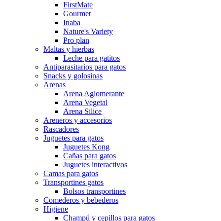
FirstMate
Gourmet
Inaba
Nature's Variety
Pro plan
Maltas y hierbas
Leche para gatitos
Antiparasitarios para gatos
Snacks y golosinas
Arenas
Arena Aglomerante
Arena Vegetal
Arena Silice
Areneros y accesorios
Rascadores
Juguetes para gatos
Juguetes Kong
Cañas para gatos
Juguetes interactivos
Camas para gatos
Transportines gatos
Bolsos transportines
Comederos y bebederos
Higiene
Champú y cepillos para gatos