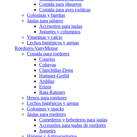
Comida para jilgueros
Comida para aves exóticas
Golosinas y barritas
Jaulas para pájaros
Accesorios para jaulas
Juguetes y columpios
Vitaminas y calcio
Lechos higiénicos y arenas
Roedores-VanyMouse
Comida para roedores
Conejos
Cobayas
Chinchillas-Degu
Hamster-Gerbil
Ardillas
Erizos
Rata-Ratones
Henos para roedores
Lechos higiénicos y arenas
Golosinas y snacks
Jaulas para roedores
Comederos y bebederos para jaulas
Accesorios para jaulas de roedores
Juguetes
Higiene y Antiparasitarios