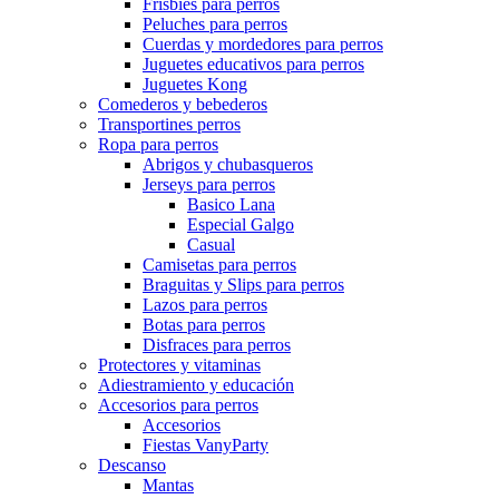
Frisbies para perros
Peluches para perros
Cuerdas y mordedores para perros
Juguetes educativos para perros
Juguetes Kong
Comederos y bebederos
Transportines perros
Ropa para perros
Abrigos y chubasqueros
Jerseys para perros
Basico Lana
Especial Galgo
Casual
Camisetas para perros
Braguitas y Slips para perros
Lazos para perros
Botas para perros
Disfraces para perros
Protectores y vitaminas
Adiestramiento y educación
Accesorios para perros
Accesorios
Fiestas VanyParty
Descanso
Mantas