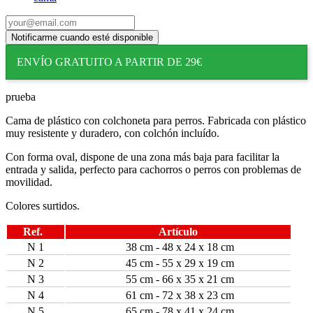
ENVÍO GRATUITO A PARTIR DE 29€
prueba
Cama de plástico con colchoneta para perros. Fabricada con plástico
muy resistente y duradero, con colchón incluído.
Con forma oval, dispone de una zona más baja para facilitar la
entrada y salida, perfecto para cachorros o perros con problemas de
movilidad.
Colores surtidos.
Ref.
Artículo
N 1
38 cm - 48 x 24 x 18 cm
N 2
45 cm - 55 x 29 x 19 cm
N 3
55 cm - 66 x 35 x 21 cm
N 4
61 cm - 72 x 38 x 23 cm
N 5
65 cm - 78 x 41 x 24 cm