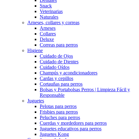
Dentales
Snack
Veterinarias
Naturales
Arneses, collares y correas
Arneses
Collares
Deluxe
Correas para perros
Higiene
Cuidado de Ojos
Cuidado de Dientes
Cuidado Oídos
Champús y acondicionadores
Cardas y cepillos
Cortauñas para perros
Bolsas y Portabolsas Perros | Limpieza Fácil y
Responsable
Juguetes
Pelotas para perros
Frisbies para perros
Peluches para perros
Cuerdas y mordedores para perros
Juguetes educativos para perros
Juguetes Kong