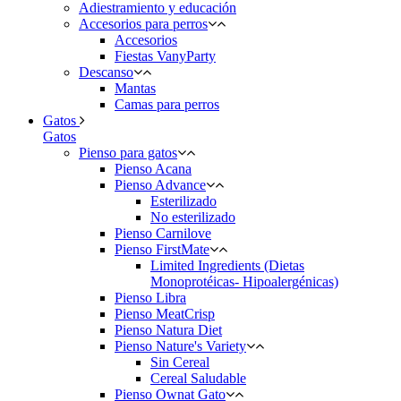
Adiestramiento y educación
Accesorios para perros
Accesorios
Fiestas VanyParty
Descanso
Mantas
Camas para perros
Gatos
Gatos
Pienso para gatos
Pienso Acana
Pienso Advance
Esterilizado
No esterilizado
Pienso Carnilove
Pienso FirstMate
Limited Ingredients (Dietas
Monoprotéicas- Hipoalergénicas)
Pienso Libra
Pienso MeatCrisp
Pienso Natura Diet
Pienso Nature's Variety
Sin Cereal
Cereal Saludable
Pienso Ownat Gato