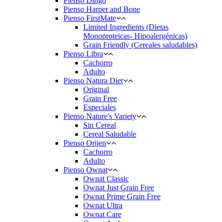
Pienso Dingo
Pienso Harper and Bone
Pienso FirstMate
Limited Ingredients (Dietas
Monoproteicas- Hipoalergénicas)
Grain Friendly (Cereales saludables)
Pienso Libra
Cachorro
Adulto
Pienso Natura Diet
Original
Grain Free
Especiales
Pienso Nature's Variety
Sin Cereal
Cereal Saludable
Pienso Orijen
Cachorro
Adulto
Pienso Ownat
Ownat Classic
Ownat Just Grain Free
Ownat Prime Grain Free
Ownat Ultra
Ownat Care