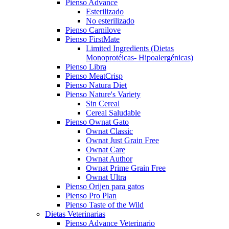
Pienso Advance
Esterilizado
No esterilizado
Pienso Carnilove
Pienso FirstMate
Limited Ingredients (Dietas
Monoprotéicas- Hipoalergénicas)
Pienso Libra
Pienso MeatCrisp
Pienso Natura Diet
Pienso Nature's Variety
Sin Cereal
Cereal Saludable
Pienso Ownat Gato
Ownat Classic
Ownat Just Grain Free
Ownat Care
Ownat Author
Ownat Prime Grain Free
Ownat Ultra
Pienso Orijen para gatos
Pienso Pro Plan
Pienso Taste of the Wild
Dietas Veterinarias
Pienso Advance Veterinario