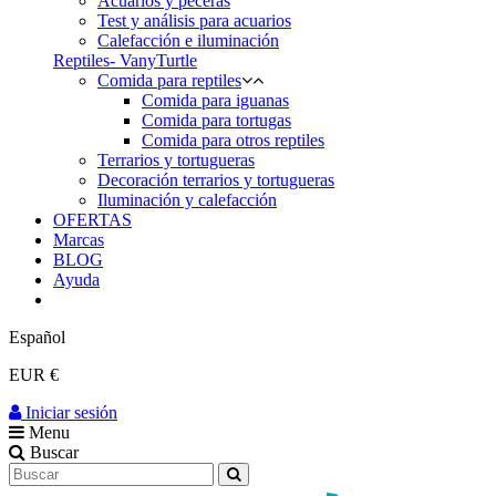
Acuarios y peceras
Test y análisis para acuarios
Calefacción e iluminación
Reptiles- VanyTurtle
Comida para reptiles
Comida para iguanas
Comida para tortugas
Comida para otros reptiles
Terrarios y tortugueras
Decoración terrarios y tortugueras
Iluminación y calefacción
OFERTAS
Marcas
BLOG
Ayuda
Español
EUR €
Iniciar sesión
Menu
Buscar