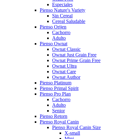
Especiales
Pienso Nature's Variety
Sin Cereal
Cereal Saludable
Pienso Orijen
Cachorro
Adulto
Pienso Ownat
Ownat Classic
Ownat Just Grain Free
Ownat Prime Grain Free
Ownat Ultra
Ownat Care
Ownat Author
Pienso Platinum
Pienso Primal Spirit
Pienso Pro Plan
Cachorro
Adulto
Senior
Pienso Retorn
Pienso Royal Canin
Pienso Royal Canin Size
X-small
Mini