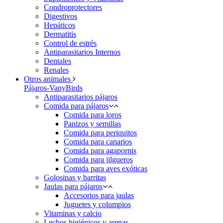
Condroprotectores
Digestivos
Hepáticos
Dermatitis
Control de estrés
Antiparasitarios Internos
Dentales
Renales
Otros animales
Pájaros-VanyBirds
Antiparasitarios pájaros
Comida para pájaros
Comida para loros
Panizos y semillas
Comida para periquitos
Comida para canarios
Comida para agapornis
Comida para jilgueros
Comida para aves exóticas
Golosinas y barritas
Jaulas para pájaros
Accesorios para jaulas
Juguetes y columpios
Vitaminas y calcio
Lechos higiénicos y arenas