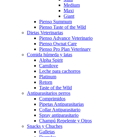
Medium
Maxi
Giant
Pienso Summum
Pienso Taste of the Wild
Dietas Veterinarias
Pienso Advance Veterinario
Pienso Ownat Care
Pienso Pro Plan Veterinary
Comida húmeda y latas
Alpha Spirit
Carnilove
Leche para cachorros
Platinum
Retorn
Taste of the Wild
Antiparasitarios perros
Comprimidos
Pipetas Antiparasitarias
Collar Antiparasitario
Spray antiparasitario
Champú Repelente y Otros
Snacks y Chuches
Galletas