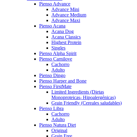
Pienso Advance
Advance Mini
Advance Medium
Advance Maxi
Pienso Acana
Acana Dog
Acana Classics
Highest Protein
Singles
Pienso Alpha Spirit
Pienso Carnilove
Cachorro
Adulto
Pienso Dingo
Pienso Harper and Bone
Pienso FirstMate
Limited Ingredients (Dietas
Monoproteicas- Hipoalergénicas)
Grain Friendly (Cereales saludables)
Pienso Libra
Cachorro
Adulto
Pienso Natura Diet
Original
Grain Free