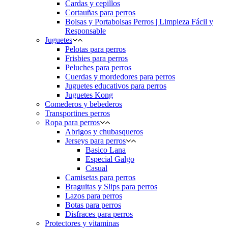
Cardas y cepillos
Cortauñas para perros
Bolsas y Portabolsas Perros | Limpieza Fácil y
Responsable
Juguetes
Pelotas para perros
Frisbies para perros
Peluches para perros
Cuerdas y mordedores para perros
Juguetes educativos para perros
Juguetes Kong
Comederos y bebederos
Transportines perros
Ropa para perros
Abrigos y chubasqueros
Jerseys para perros
Basico Lana
Especial Galgo
Casual
Camisetas para perros
Braguitas y Slips para perros
Lazos para perros
Botas para perros
Disfraces para perros
Protectores y vitaminas