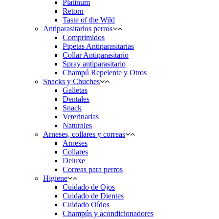
Platinum
Retorn
Taste of the Wild
Antiparasitarios perros
Comprimidos
Pipetas Antiparasitarias
Collar Antiparasitario
Spray antiparasitario
Champú Repelente y Otros
Snacks y Chuches
Galletas
Dentales
Snack
Veterinarias
Naturales
Arneses, collares y correas
Arneses
Collares
Deluxe
Correas para perros
Higiene
Cuidado de Ojos
Cuidado de Dientes
Cuidado Oídos
Champús y acondicionadores