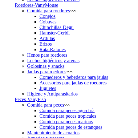
Roedores-VanyMouse
Comida para roedores
Conejos
Cobayas
Chinchillas-Degu
Hamster-Gerbil
Ardillas
Erizos
Rata-Ratones
Henos para roedores
Lechos higiénicos y arenas
Golosinas y snacks
Jaulas para roedores
Comederos y bebederos para jaulas
Accesorios para jaulas de roedores
Juguetes
Higiene y Antiparasitarios
Peces-VanyFish
Comida para peces
Comida para peces agua fría
Comida para peces tropicales
Comida para peces marinos
Comida para peces de estanques
Mantenimiento de acuarios