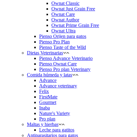
Ownat Classic
Ownat Just Grain Free
Ownat Care
Ownat Author
Ownat Prime Grain Free
Ownat Ultra
Pienso Orijen para gatos
Pienso Pro Plan
Pienso Taste of the Wild
Dietas Veterinarias
Pienso Advance Veterinario
Pienso Ownat Care
Pienso Pro plan Veterinary
Comida húmeda y latas
Advance
Advance veterinary
Felix
FirstMate
Gourmet
Inaba
Nature's Variety
Pro plan
Maltas y hierbas
Leche para gatitos
Antiparasitarios para gatos