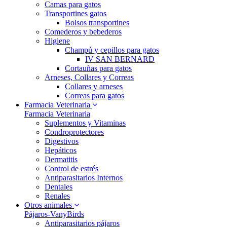
Camas para gatos
Transportines gatos
Bolsos transportines
Comederos y bebederos
Higiene
Champú y cepillos para gatos
IV SAN BERNARD
Cortauñas para gatos
Arneses, Collares y Correas
Collares y arneses
Correas para gatos
Farmacia Veterinaria
Farmacia Veterinaria
Suplementos y Vitaminas
Condroprotectores
Digestivos
Hepáticos
Dermatitis
Control de estrés
Antiparasitarios Internos
Dentales
Renales
Otros animales
Pájaros-VanyBirds
Antiparasitarios pájaros