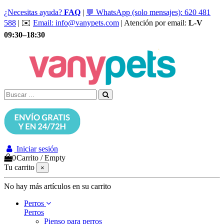
¿Necesitas ayuda?
FAQ
|
💬 WhatsApp (solo mensajes): 620 481
588
| ✉️
Email: info@vanypets.com
| Atención por email:
L-V
09:30–18:30
Iniciar sesión
0
Carrito
/
Empty
Tu carrito
×
No hay más artículos en su carrito
Perros
Perros
Pienso para perros