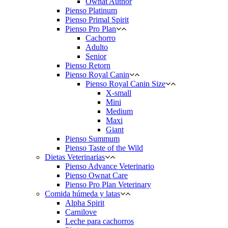
Ownat Author
Pienso Platinum
Pienso Primal Spirit
Pienso Pro Plan
Cachorro
Adulto
Senior
Pienso Retorn
Pienso Royal Canin
Pienso Royal Canin Size
X-small
Mini
Medium
Maxi
Giant
Pienso Summum
Pienso Taste of the Wild
Dietas Veterinarias
Pienso Advance Veterinario
Pienso Ownat Care
Pienso Pro Plan Veterinary
Comida húmeda y latas
Alpha Spirit
Carnilove
Leche para cachorros