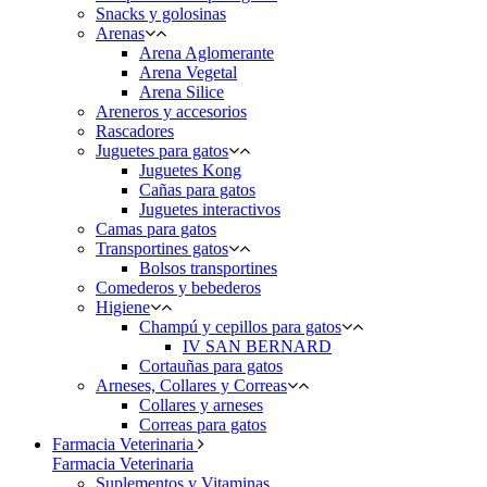
Snacks y golosinas
Arenas
Arena Aglomerante
Arena Vegetal
Arena Silice
Areneros y accesorios
Rascadores
Juguetes para gatos
Juguetes Kong
Cañas para gatos
Juguetes interactivos
Camas para gatos
Transportines gatos
Bolsos transportines
Comederos y bebederos
Higiene
Champú y cepillos para gatos
IV SAN BERNARD
Cortauñas para gatos
Arneses, Collares y Correas
Collares y arneses
Correas para gatos
Farmacia Veterinaria
Farmacia Veterinaria
Suplementos y Vitaminas