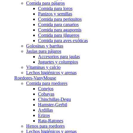
Comida para pájaros
Comida para loros
Panizos y semillas
Comida para periquitos
Comida para canarios
Comida para agapornis
Comida para jilgueros
Comida para aves exóticas
Golosinas y barritas
Jaulas para pájaros
Accesorios para jaulas
Juguetes y columpios
Vitaminas y calcio
Lechos higiénicos y arenas
Roedores-VanyMouse
Comida para roedores
Conejos
Cobayas
Chinchillas-Degu
Hamster-Gerbil
Ardillas
Erizos
Rata-Ratones
Henos para roedores
Lechos higiénicos y arenas