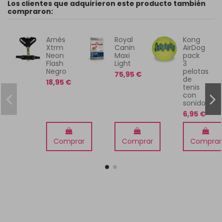
Los clientes que adquirieron este producto también
compraron:
Arnés
Royal
Kong
Xtrm
Canin
AirDog
Neon
Maxi
pack
Flash
Light
3
Negro
pelotas
75,95 €
de
18,95 €
tenis
con
sonido
6,95 €
Comprar
Comprar
Comprar