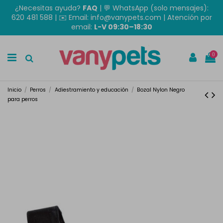
¿Necesitas ayuda?
FAQ
|
💬 WhatsApp (solo mensajes):
620 481 588
| ✉️
Email: info@vanypets.com
| Atención por
email:
L-V 09:30–18:30
0
Inicio
Perros
Adiestramiento y educación
Bozal Nylon Negro
para perros