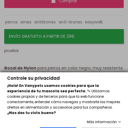
Comprar
perros
arnes
antitirones
anti-tirones
easywalk
ENVÍO GRATUITO A PARTIR DE 29€
prueba
Bozal de Nylon
para perros en color negro, muy resistente
y cómodo.
Regulable, acolchado y ergonómico.
Controle su privacidad
El bozal está fabricado con nylon muy resistente y ligero,
¡Hola! En Vanypets usamos cookies para que la
para facilitar una mejor adaptación del animal. Es regulable
experiencia de tu mascota sea perfecta.
🐾 Utilizamos
para conseguir un ajuste perfecto gracias a su cierre con
cookies propias y de terceros para que la web funcione
velcro, acolchado para asegurar una mayor comodidad y
correctamente, entender cómo navegas y mostrarte las mejores
con rejilla plástica para una mejor transpiración. Su forma
ofertas en alimentación y accesorios para tus compañeros.
ergonómica se adapta fácilmente al hocico de cualquier
¿Nos das tu visto bueno?
perro, siendo muy cómodo para el animal que lo lleva
puesto. Su abertura delantera permite a los animales
Más información
beber agua y jadear.